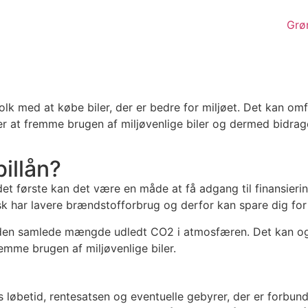
Grøn
olk med at købe biler, der er bedre for miljøet. Det kan omfatt
n er at fremme brugen af miljøvenlige biler og dermed bidr
illån?
det første kan det være en måde at få adgang til finansiering
ypisk har lavere brændstofforbrug og derfor kan spare dig 
den samlede mængde udledt CO2 i atmosfæren. Det kan også 
remme brugen af miljøvenlige biler.
s løbetid, rentesatsen og eventuelle gebyrer, der er forbun